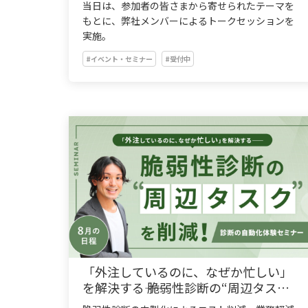
当日は、参加者の皆さまから寄せられたテーマを
もとに、弊社メンバーによるトークセッションを
実施。
#イベント・セミナー
#受付中
「外注しているのに、なぜか忙しい」
を解決する―― 脆弱性診断の“周辺タス
ク”を削減！診断の自動化体験セミナー