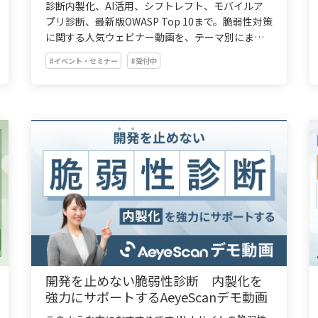
診断内製化、AI活用、シフトレフト、モバイルア
プリ診断、最新版OWASP Top 10まで。脆弱性対策
に関する人気ウェビナー動画を、テーマ別にまと
めて期間限定で公開します。
#イベント・セミナー
#受付中
開発を止めない脆弱性診断 内製化を
強力にサポートするAeyeScanデモ動画