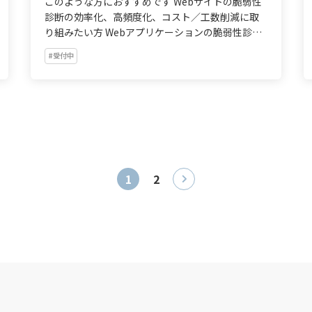
このような方におすすめです Webサイトの脆弱性
診断の効率化、高頻度化、コスト／工数削減に取
り組みたい方 Webアプリケーションの脆弱性診断
について、内製化を検討している方 診断ツールを
#受付中
導入しているものの、現場で活用しきれていない
方 Aey...
1
2