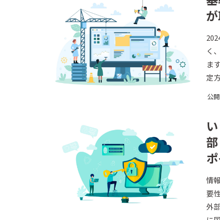
が
20
く
ま
定
企
公開日
い
部
ポ
情
要
外
に