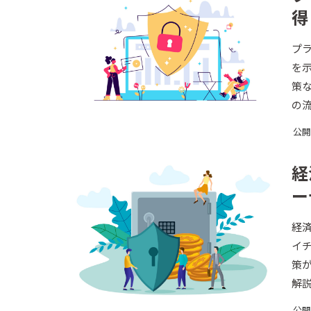
得
プ
を
策
の
す
公開日
経
ー
経
イ
策
解
公開日