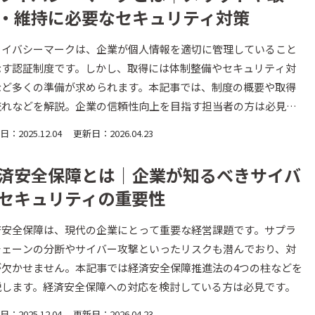
・維持に必要なセキュリティ対策
ライバシーマークは、企業が個人情報を適切に管理していること
示す認証制度です。しかし、取得には体制整備やセキュリティ対
など多くの準備が求められます。本記事では、制度の概要や取得
流れなどを解説。企業の信頼性向上を目指す担当者の方は必見で
。
：2025.12.04
更新日：2026.04.23
済安全保障とは｜企業が知るべきサイバ
セキュリティの重要性
済安全保障は、現代の企業にとって重要な経営課題です。サプラ
チェーンの分断やサイバー攻撃といったリスクも潜んでおり、対
が欠かせません。本記事では経済安全保障推進法の4つの柱などを
説します。経済安全保障への対応を検討している方は必見です。
：2025.12.04
更新日：2026.04.23