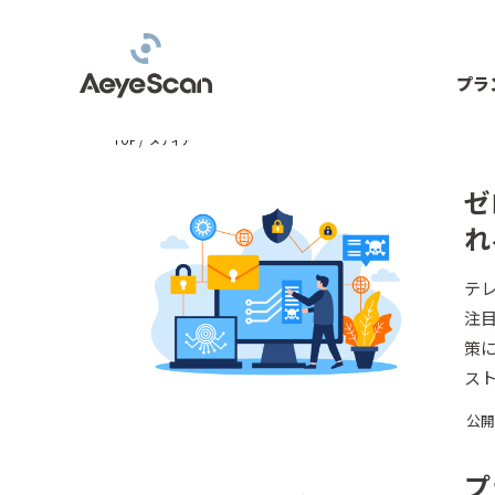
プラ
TOP
/
メディア
ゼ
れ
テ
注
策
ス
公開日
プ