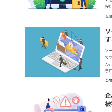
検
公開日
ソ
す
ソ
で
ん
手
公開日
企
被