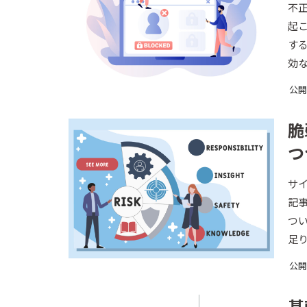
不
起
す
効
方
公開日
脆
つ
サ
記
つ
足
公開日
基