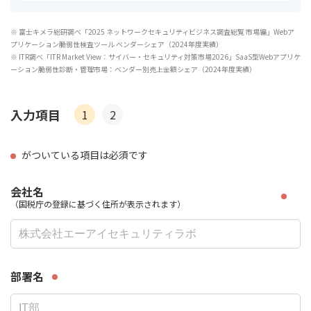
※ 富士キメラ総研調べ「2025 ネットワークセキュリティビジネス調査総覧 市場編」Webア
プリケーション脆弱性検査ツール ベンダーシェア（2024年度実績）
※ ITR調べ「ITR Market View：サイバー・セキュリティ対策市場2026」SaaS型Webアプリケ
ーション脆弱性診断・管理市場：ベンダー別売上金額シェア（2024年度実績）
入力項目
1
2
がついている項目は必須です
会社名
（国税庁の登録に基づく住所が表示されます）
部署名