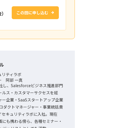
この回に申し込む
金）
ル
ュリティラボ
 阿部 一真
し、Salesforceビジネス推進部門
ールス・カスタマーサクセスを経
ャー企業・SaaSスタートアップ企業
プロダクトマネージャー・事業統括責
イセキュリティラボに入社。現在
画にも携わる傍ら、各種セミナー・