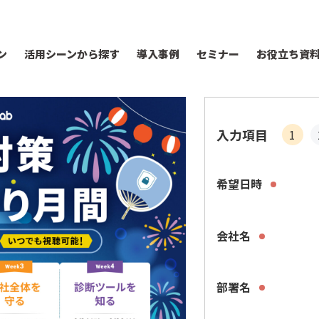
ン
活用シーンから探す
導入事例
セミナー
お役立ち資
入力項目
1
希望日時
会社名
部署名