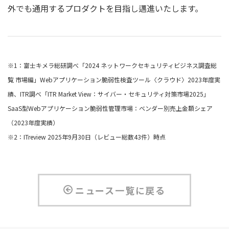
外でも通⽤するプロダクトを⽬指し邁進いたします。
※1：富士キメラ総研調べ「2024 ネットワークセキュリティビジネス調査総
覧 市場編」Webアプリケーション脆弱性検査ツール〈クラウド〉2023年度実
績、ITR調べ「ITR Market View：サイバー・セキュリティ対策市場2025」
SaaS型Webアプリケーション脆弱性管理市場：ベンダー別売上金額シェア
（2023年度実績）
※2：ITreview 2025年9月30日（レビュー総数43件）時点
ニュース一覧に戻る