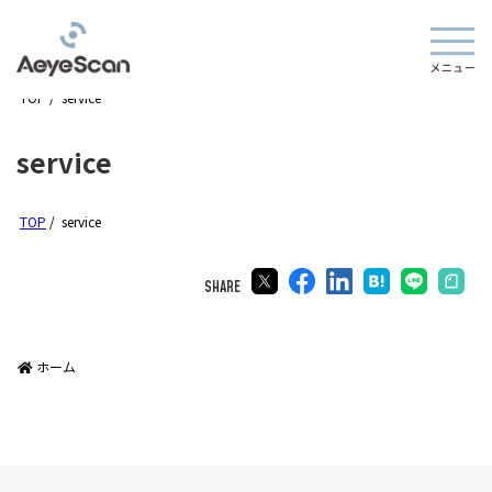
TOP
/
service
service
TOP
/
service
SHARE
ホーム