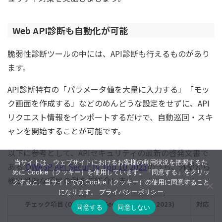
Web API診断も自動化が可能
脆弱性診断ツールの中には、API診断も行えるものがあり
ます。
API診断特有の「パラメータ値を大量に入力する」「モッ
ク画面を作成する」などのめんどうな設定をせずに、API
リクエスト情報をインポートするだけで、自動巡回・スキ
ャンを開始することが可能です。
以下に参考として、APIセキュリティの最新の啓発文書で
当サイトは、ウェブサイトにおけるお客様の利用状況を把握するた
ある
OWASP API Security Top 10 2023
のうち、外部から
めに Cookie（クッキー）を使用しています。「同意する」をクリッ
検出可能な項目の例をご紹介します。
クすると、当サイトでの Cookie（クッキー）の使用に同意すること
になります。
プライバシーポリシー
チェック項目 (OWASP API Security Top 10 2023)
対応
同意する
同意しない